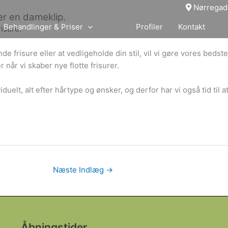
Nørregad
 er en dameklip.
Behandlinger & Priser
Profiler
Kontakt
isure.
 frisure eller at vedligeholde din stil, vil vi gøre vores bed
 når vi skaber nye flotte frisurer.
ividuelt, alt efter hårtype og ønsker, og derfor har vi også tid t
Næste Indlæg
→
Åbningstider