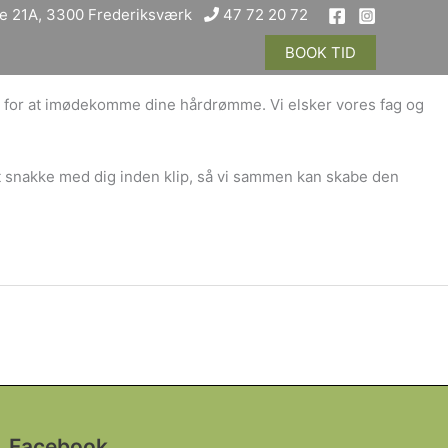
e 21A, 3300 Frederiksværk
47 72 20 72
BOOK TID
ste for at imødekomme dine hårdrømme. Vi elsker vores fag og
il at snakke med dig inden klip, så vi sammen kan skabe den
Facebook