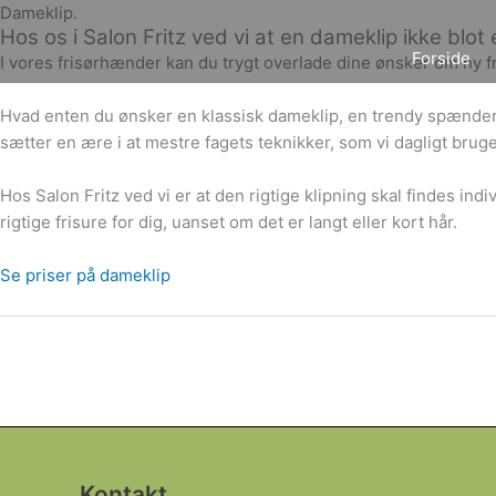
Gå
Dameklip.
Hos os i Salon Fritz ved vi at en dameklip ikke blot
til
Forside
I vores frisørhænder kan du trygt overlade dine ønsker om ny fr
indholdet
Hvad enten du ønsker en klassisk dameklip, en trendy spændende
sætter en ære i at mestre fagets teknikker, som vi dagligt bruger
Hos Salon Fritz ved vi er at den rigtige klipning skal findes ind
rigtige frisure for dig, uanset om det er langt eller kort hår.
Se priser på dameklip
Kontakt