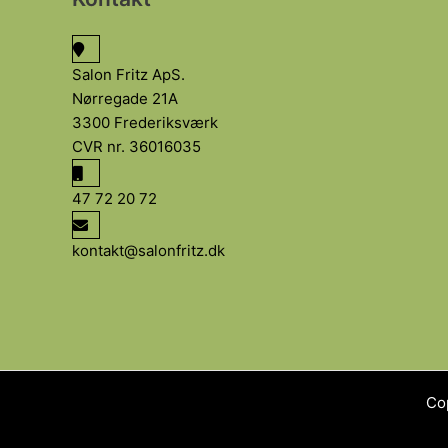
Salon Fritz ApS.
Nørregade 21A
3300 Frederiksværk
CVR nr. 36016035
47 72 20 72
kontakt@salonfritz.dk
Cop